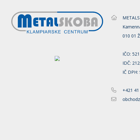
METALSKO
Kamenn
010 01 Ž
IČO: 52
IDČ: 21
IČ DPH:
+421 41
obchodz