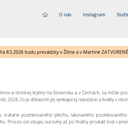
O nás
Instagram
Služ
ňa 8.5.2026 budu prevádzky v Žiline a v Martine ZATVORENÉ !
émov a strešnej krytiny na Slovensku a v Čechách, sa môže pochv
 2024, čo je dôkazom jej vynikajúcej reputácie a kvality v obor
, vrátane pozinkovaného plechu, lakovaného pozinkovaného pl
. Proces od vstupu suroviny až po finálny produkt trvá v pri