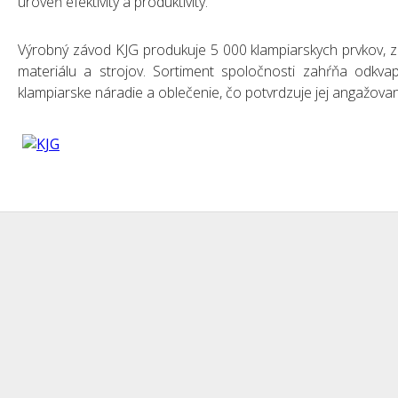
úroveň efektivity a produktivity.
Výrobný závod KJG produkuje 5 000 klampiarskych prvkov, za
materiálu a strojov. Sortiment spoločnosti zahŕňa odkvap
klampiarske náradie a oblečenie, čo potvrdzuje jej angažova