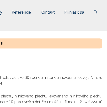
by
Referencie
Kontakt
Prihlásiť sa
!!
áliť viac ako 30-ročnou históriou inovácií a rozvoja. V roku
e.
echu, hliníkového plechu, lakovaného hliníkového plechu,
emere 10 pracovných dní, čo umožňuje firme udržiavať vysokú