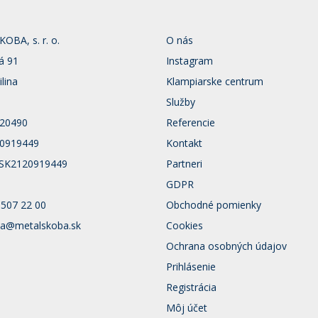
BA, s. r. o.
O nás
á 91
Instagram
ilina
Klampiarske centrum
Služby
120490
Referencie
20919449
Kontakt
 SK2120919449
Partneri
GDPR
 507 22 00
Obchodné pomienky
a@metalskoba.sk
Cookies
Ochrana osobných údajov
Prihlásenie
Registrácia
Môj účet