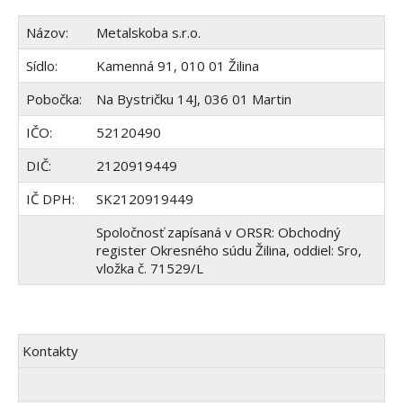
Názov:
Metalskoba s.r.o.
Sídlo:
Kamenná 91, 010 01 Žilina
Pobočka:
Na Bystričku 14J, 036 01 Martin
IČO:
52120490
DIČ:
2120919449
IČ DPH:
SK2120919449
Spoločnosť zapísaná v ORSR: Obchodný
register Okresného súdu Žilina, oddiel: Sro,
vložka č. 71529/L
Kontakty