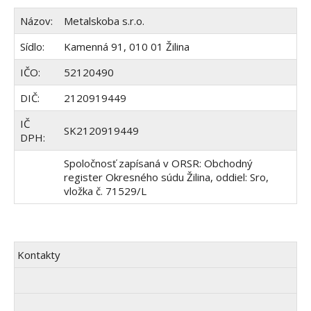
Názov:
Metalskoba s.r.o.
Sídlo:
Kamenná 91, 010 01 Žilina
IČO:
52120490
DIČ:
2120919449
IČ
SK2120919449
DPH:
Spoločnosť zapísaná v ORSR: Obchodný
register Okresného súdu Žilina, oddiel: Sro,
vložka č. 71529/L
Kontakty