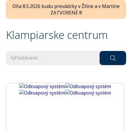
Dňa 8.5.2026 budu prevádzky v Žiline a v Martine
ZATVORENÉ !!!
Klampiarske centrum