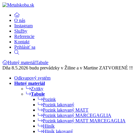
O nás
Instagram
Služby
Referencie
Kontakt
Prihlásiť sa
Hutný materiál
Tabule
Dňa 8.5.2026 budu prevádzky v Žiline a v Martine ZATVORENÉ !!
Odkvapový systém
Hutný materiál
Zvitky
Tabule
Pozink
Pozink lakovaný
Pozink lakovaný MATT
Pozink lakovaný MARCEGAGLIA
Pozink lakovaný MATT MARCEGAGLIA
Hliník
Hliník lakovaný