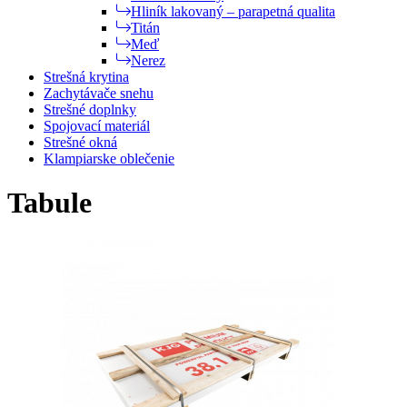
Hliník lakovaný – parapetná qualita
Titán
Meď
Nerez
Strešná krytina
Zachytávače snehu
Strešné doplnky
Spojovací materiál
Strešné okná
Klampiarske oblečenie
Tabule