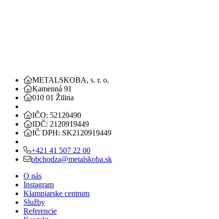
METALSKOBA, s. r. o.
Kamenná 91
010 01 Žilina
IČO: 52120490
IDČ: 2120919449
IČ DPH: SK2120919449
+421 41 507 22 00
obchodza@metalskoba.sk
O nás
Instagram
Klampiarske centrum
Služby
Referencie