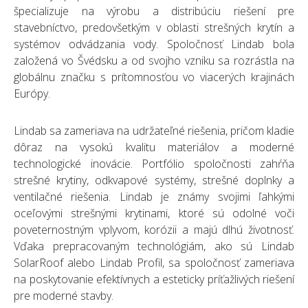
špecializuje na výrobu a distribúciu riešení pre
stavebníctvo, predovšetkým v oblasti strešných krytín a
systémov odvádzania vody. Spoločnosť Lindab bola
založená vo Švédsku a od svojho vzniku sa rozrástla na
globálnu značku s prítomnosťou vo viacerých krajinách
Európy.
Lindab sa zameriava na udržateľné riešenia, pričom kladie
dôraz na vysokú kvalitu materiálov a moderné
technologické inovácie. Portfólio spoločnosti zahŕňa
strešné krytiny, odkvapové systémy, strešné doplnky a
ventilačné riešenia. Lindab je známy svojimi ľahkými
oceľovými strešnými krytinami, ktoré sú odolné voči
poveternostným vplyvom, korózii a majú dlhú životnosť.
Vďaka prepracovaným technológiám, ako sú Lindab
SolarRoof alebo Lindab Profil, sa spoločnosť zameriava
na poskytovanie efektívnych a esteticky príťažlivých riešení
pre moderné stavby.