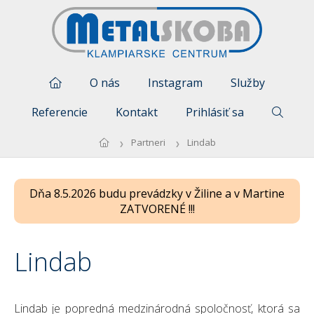
O nás
Instagram
Služby
Referencie
Kontakt
Prihlásiť sa
Partneri
Lindab
Dňa 8.5.2026 budu prevádzky v Žiline a v Martine
ZATVORENÉ !!!
Lindab
Lindab je popredná medzinárodná spoločnosť, ktorá sa