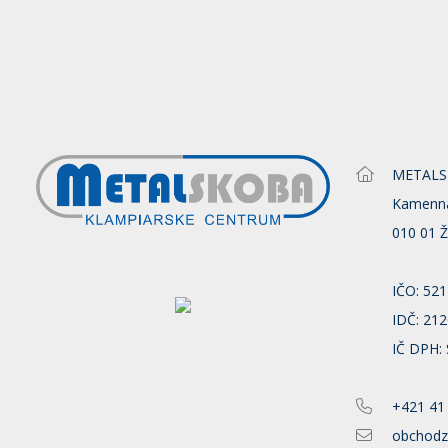
METALSKO
Kamenn
010 01 Ž
IČO: 52
IDČ: 21
IČ DPH:
+421 41
obchodz