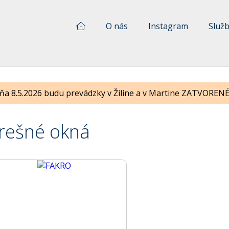
O nás
Instagram
Služ
ňa 8.5.2026 budu prevádzky v Žiline a v Martine ZATVORENÉ !
rešné okná