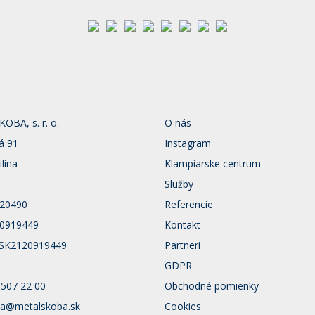
BA, s. r. o.
O nás
á 91
Instagram
ilina
Klampiarske centrum
Služby
120490
Referencie
20919449
Kontakt
 SK2120919449
Partneri
GDPR
 507 22 00
Obchodné pomienky
a@metalskoba.sk
Cookies