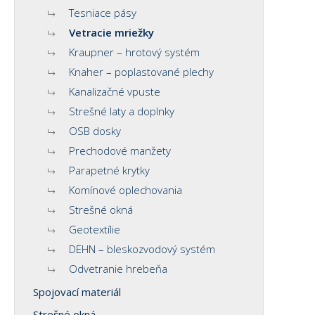
Tesniace pásy
Vetracie mriežky
Kraupner – hrotový systém
Knaher – poplastované plechy
Kanalizačné vpuste
Strešné laty a doplnky
OSB dosky
Prechodové manžety
Parapetné krytky
Komínové oplechovania
Strešné okná
Geotextílie
DEHN – bleskozvodový systém
Odvetranie hrebeňa
Spojovací materiál
Strešné okná