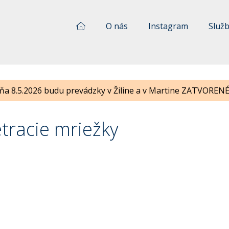
O nás
Instagram
Služ
ňa 8.5.2026 budu prevádzky v Žiline a v Martine ZATVORENÉ !
tracie mriežky