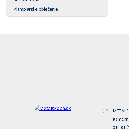
Klampiarske oblečenie
METALSKO
Kamenn
010 01 Ž