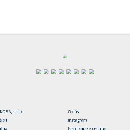
BA, s. r. o.
O nás
á 91
Instagram
ilina
Klampiarske centrum