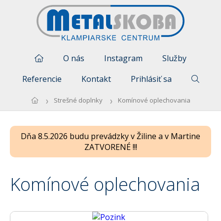
O nás
Instagram
Služby
Referencie
Kontakt
Prihlásiť sa
Strešné doplnky
Komínové oplechovania
Dňa 8.5.2026 budu prevádzky v Žiline a v Martine
ZATVORENÉ !!!
Komínové oplechovania