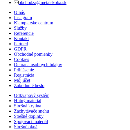
obchodza@metalskoba.sk
O nás
Instagram
Klampiarske centrum
Služby
Referencie
Kontakt
Partneri
GDPR
Obchodné pomienky
Cookies
Ochrana osobných údajov
Prihlásenie
Registrácia
Môj účet
Zabudnuté heslo
Odkvapový systém
Hutný materiál
Strešná krytina
Zachytávače snehu
Strešné doplnky
Spojovací materiál
Strešné okná