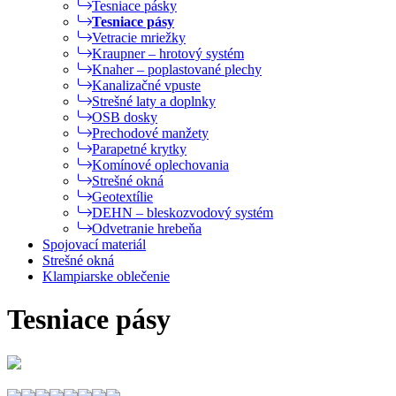
Tesniace pásky
Tesniace pásy
Vetracie mriežky
Kraupner – hrotový systém
Knaher – poplastované plechy
Kanalizačné vpuste
Strešné laty a doplnky
OSB dosky
Prechodové manžety
Parapetné krytky
Komínové oplechovania
Strešné okná
Geotextílie
DEHN – bleskozvodový systém
Odvetranie hrebeňa
Spojovací materiál
Strešné okná
Klampiarske oblečenie
Tesniace pásy