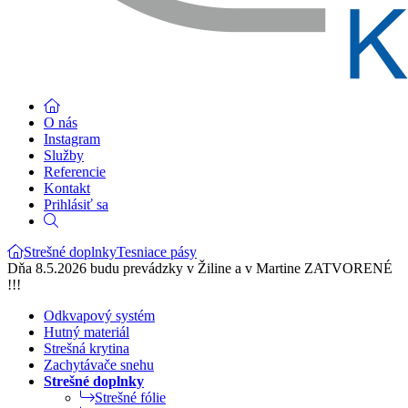
O nás
Instagram
Služby
Referencie
Kontakt
Prihlásiť sa
Strešné doplnky
Tesniace pásy
Dňa 8.5.2026 budu prevádzky v Žiline a v Martine ZATVORENÉ
!!!
Odkvapový systém
Hutný materiál
Strešná krytina
Zachytávače snehu
Strešné doplnky
Strešné fólie