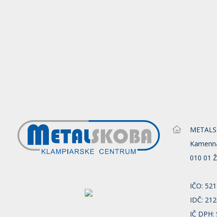
METALSKO
Kamenn
010 01 Ž
IČO: 52
IDČ: 21
IČ DPH: