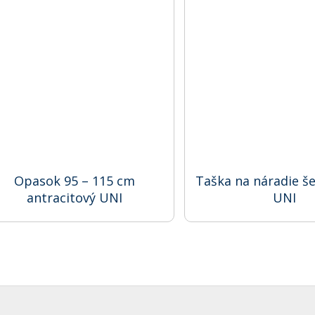
Opasok 95 – 115 cm
Taška na náradie š
antracitový UNI
UNI