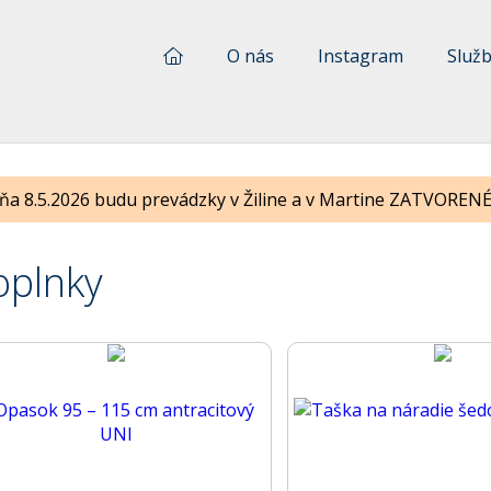
O nás
Instagram
Služ
ňa 8.5.2026 budu prevádzky v Žiline a v Martine ZATVORENÉ !
oplnky