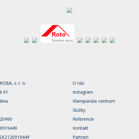
BA, s. r. o.
O nás
á 91
Instagram
ilina
Klampiarske centrum
Služby
120490
Referencie
20919449
Kontakt
 SK2120919449
Partneri