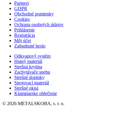
Partneri
GDPR
Obchodné pomienky
Cookies
Ochrana osobných údajov
Prihlásenie
Registrácia
Môj účet
Zabudnuté heslo
Odkvapový systém
Hutný materiál
Strešná krytina
Zachytávače snehu
Strešné doplnky
Spojovací materiál
Strešné okná
Klampiarske oblečenie
© 2026 METALSKOBA, s. r. o.