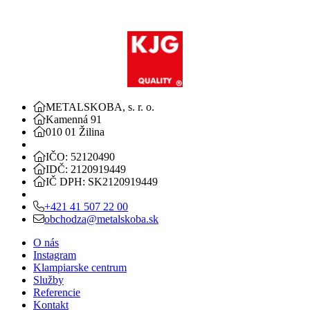
METALSKOBA, s. r. o.
Kamenná 91
010 01 Žilina
IČO: 52120490
IDČ: 2120919449
IČ DPH: SK2120919449
+421 41 507 22 00
obchodza@metalskoba.sk
O nás
Instagram
Klampiarske centrum
Služby
Referencie
Kontakt