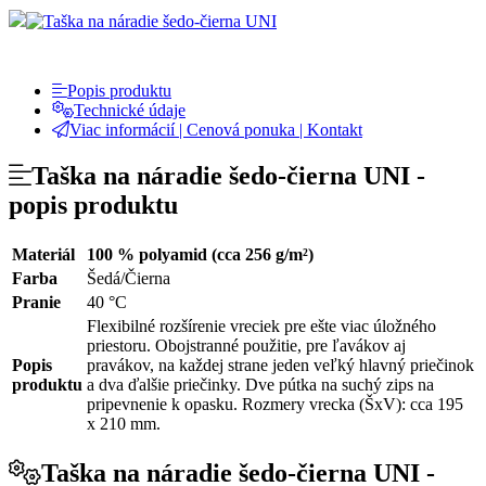
Popis produktu
Technické údaje
Viac informácií | Cenová ponuka | Kontakt
Taška na náradie šedo-čierna UNI -
popis produktu
Materiál
100 % polyamid (cca 256 g/m²)
Farba
Šedá/Čierna
Pranie
40 °C
Flexibilné rozšírenie vreciek pre ešte viac úložného
priestoru. Obojstranné použitie, pre ľavákov aj
Popis
pravákov, na každej strane jeden veľký hlavný priečinok
produktu
a dva ďalšie priečinky. Dve pútka na suchý zips na
pripevnenie k opasku. Rozmery vrecka (ŠxV): cca 195
x 210 mm.
Taška na náradie šedo-čierna UNI -