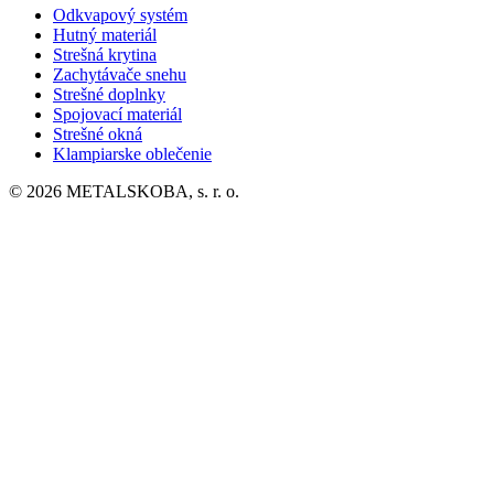
Odkvapový systém
Hutný materiál
Strešná krytina
Zachytávače snehu
Strešné doplnky
Spojovací materiál
Strešné okná
Klampiarske oblečenie
© 2026 METALSKOBA, s. r. o.