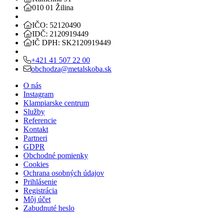
010 01 Žilina
IČO: 52120490
IDČ: 2120919449
IČ DPH: SK2120919449
+421 41 507 22 00
obchodza@metalskoba.sk
O nás
Instagram
Klampiarske centrum
Služby
Referencie
Kontakt
Partneri
GDPR
Obchodné pomienky
Cookies
Ochrana osobných údajov
Prihlásenie
Registrácia
Môj účet
Zabudnuté heslo