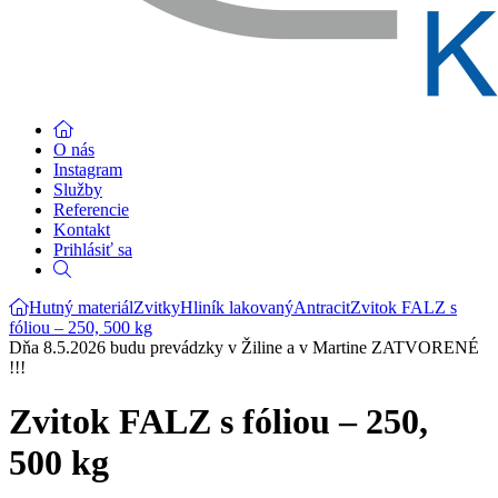
O nás
Instagram
Služby
Referencie
Kontakt
Prihlásiť sa
Hutný materiál
Zvitky
Hliník lakovaný
Antracit
Zvitok FALZ s
fóliou – 250, 500 kg
Dňa 8.5.2026 budu prevádzky v Žiline a v Martine ZATVORENÉ
!!!
Zvitok FALZ s fóliou – 250,
500 kg