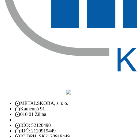
METALSKOBA, s. r. o.
Kamenná 91
010 01 Žilina
IČO: 52120490
IDČ: 2120919449
IČ DPH: SK2120919449