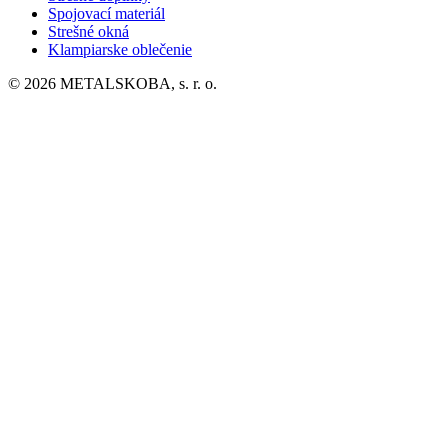
Spojovací materiál
Strešné okná
Klampiarske oblečenie
© 2026 METALSKOBA, s. r. o.