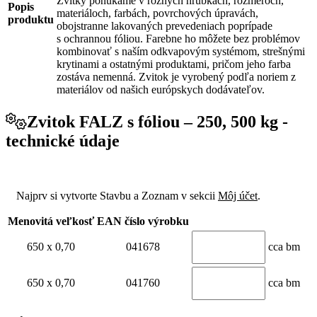
Zvitky ponúkame v rôznych hrúbkach, rozmeroch,
Popis
materiáloch, farbách, povrchových úpravách,
produktu
obojstranne lakovaných prevedeniach poprípade
s ochrannou fóliou. Farebne ho môžete bez problémov
kombinovať s naším odkvapovým systémom, strešnými
krytinami a ostatnými produktami, pričom jeho farba
zostáva nemenná. Zvitok je vyrobený podľa noriem z
materiálov od našich európskych dodávateľov.
Zvitok FALZ s fóliou – 250, 500 kg -
technické údaje
Najprv si vytvorte Stavbu a Zoznam v sekcii
Môj účet
.
Menovitá veľkosť
EAN číslo výrobku
650 x 0,70
041678
cca bm
650 x 0,70
041760
cca bm