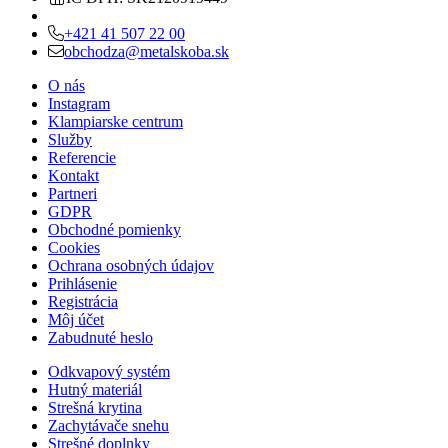
+421 41 507 22 00
obchodza@metalskoba.sk
O nás
Instagram
Klampiarske centrum
Služby
Referencie
Kontakt
Partneri
GDPR
Obchodné pomienky
Cookies
Ochrana osobných údajov
Prihlásenie
Registrácia
Môj účet
Zabudnuté heslo
Odkvapový systém
Hutný materiál
Strešná krytina
Zachytávače snehu
Strešné doplnky