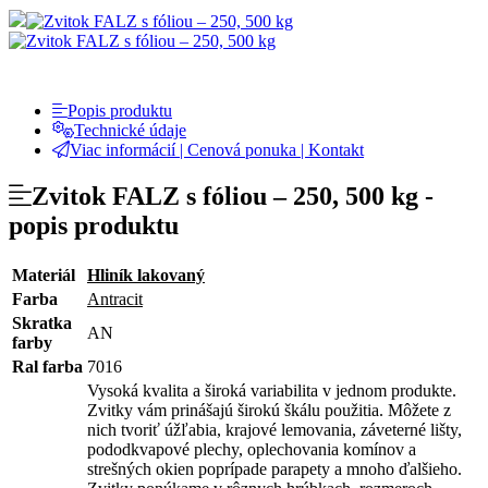
Popis produktu
Technické údaje
Viac informácií | Cenová ponuka | Kontakt
Zvitok FALZ s fóliou – 250, 500 kg -
popis produktu
Materiál
Hliník lakovaný
Farba
Antracit
Skratka
AN
farby
Ral farba
7016
Vysoká kvalita a široká variabilita v jednom produkte.
Zvitky vám prinášajú širokú škálu použitia. Môžete z
nich tvoriť úžľabia, krajové lemovania, záveterné lišty,
pododkvapové plechy, oplechovania komínov a
strešných okien poprípade parapety a mnoho ďalšieho.