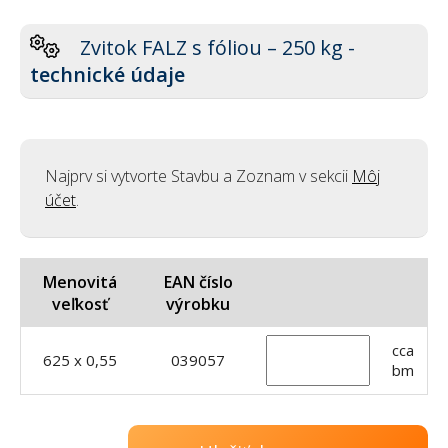
Zvitok FALZ s fóliou – 250 kg -
technické údaje
Najprv si vytvorte Stavbu a Zoznam v sekcii
Môj
účet
.
Menovitá
EAN číslo
veľkosť
výrobku
cca
625 x 0,55
039057
bm