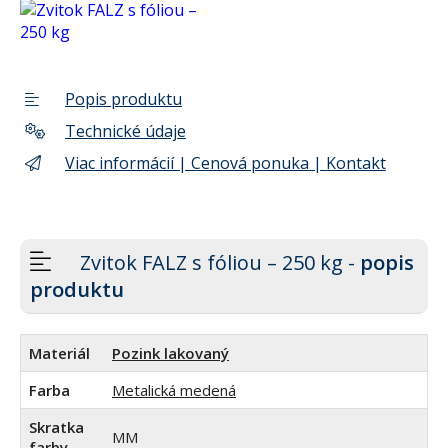
Popis produktu
Technické údaje
Viac informácií | Cenová ponuka | Kontakt
Zvitok FALZ s fóliou – 250 kg -
popis
produktu
Materiál
Pozink lakovaný
Farba
Metalická medená
Skratka
MM
farby