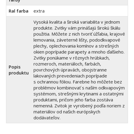
Ral farba
extra
Vysoká kvalita a široká variabilita v jednom
produkte. Zvitky vám prinášajú širokú škálu
použitia. Môžete z nich tvoriť úžľabia, krajové
lemovania, záveterné lišty, pododkvapové
plechy, oplechovania komínov a strešných
okien poprípade parapety a mnoho ďalšieho.
Zvitky ponúkame v rôznych hrúbkach,
rozmeroch, materiáloch, farbách,
Popis
povrchových úpravách, obojstranne
produktu
lakovaných prevedeniach poprípade
s ochrannou fóliou. Farebne ho môžete bez
problémov kombinovať s naším odkvapovým
systémom, strešnými krytinami a ostatnými
produktami, pričom jeho farba zostáva
nemenná. Zvitok je vyrobený podľa noriem z
materiálov od našich európskych
dodávateľov.