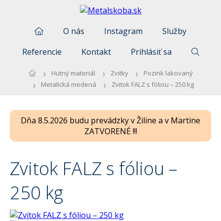
O nás
Instagram
Služby
Referencie
Kontakt
Prihlásiť sa
Hutný materiál
Zvitky
Pozink lakovaný
Metalická medená
Zvitok FALZ s fóliou – 250 kg
Dňa 8.5.2026 budu prevádzky v Žiline a v Martine
ZATVORENÉ !!!
Zvitok FALZ s fóliou –
250 kg