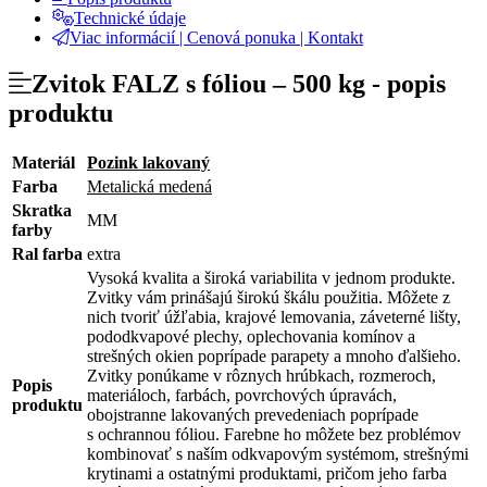
Technické údaje
Viac informácií | Cenová ponuka | Kontakt
Zvitok FALZ s fóliou – 500 kg -
popis
produktu
Materiál
Pozink lakovaný
Farba
Metalická medená
Skratka
MM
farby
Ral farba
extra
Vysoká kvalita a široká variabilita v jednom produkte.
Zvitky vám prinášajú širokú škálu použitia. Môžete z
nich tvoriť úžľabia, krajové lemovania, záveterné lišty,
pododkvapové plechy, oplechovania komínov a
strešných okien poprípade parapety a mnoho ďalšieho.
Zvitky ponúkame v rôznych hrúbkach, rozmeroch,
Popis
materiáloch, farbách, povrchových úpravách,
produktu
obojstranne lakovaných prevedeniach poprípade
s ochrannou fóliou. Farebne ho môžete bez problémov
kombinovať s naším odkvapovým systémom, strešnými
krytinami a ostatnými produktami, pričom jeho farba