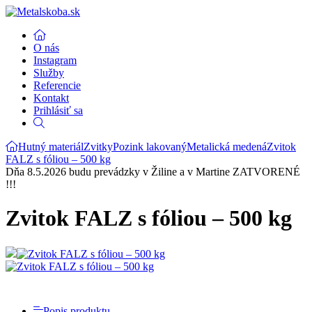
O nás
Instagram
Služby
Referencie
Kontakt
Prihlásiť sa
Hutný materiál
Zvitky
Pozink lakovaný
Metalická medená
Zvitok
FALZ s fóliou – 500 kg
Dňa 8.5.2026 budu prevádzky v Žiline a v Martine ZATVORENÉ
!!!
Zvitok FALZ s fóliou – 500 kg
Popis produktu