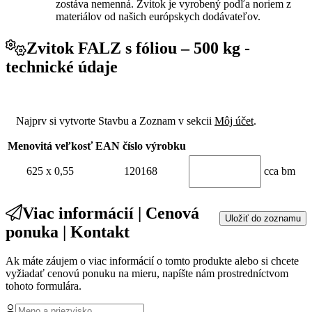
zostáva nemenná. Zvitok je vyrobený podľa noriem z
materiálov od našich európskych dodávateľov.
Zvitok FALZ s fóliou – 500 kg -
technické údaje
Najprv si vytvorte Stavbu a Zoznam v sekcii
Môj účet
.
Menovitá veľkosť
EAN číslo výrobku
625 x 0,55
120168
cca bm
Viac informácií | Cenová
Uložiť do zoznamu
ponuka | Kontakt
Ak máte záujem o viac informácií o tomto produkte alebo si chcete
vyžiadať cenovú ponuku na mieru, napíšte nám prostredníctvom
tohoto formulára.