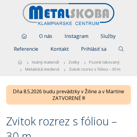
O nás
Instagram
Služby
Referencie
Kontakt
Prihlásiť sa
Hutný materiál
Zvitky
Pozink lakovaný
Metalická medená
Zvitok rozrez s fóliou – 30 m
Dňa 8.5.2026 budu prevádzky v Žiline a v Martine
ZATVORENÉ !!!
Zvitok rozrez s fóliou –
30 m