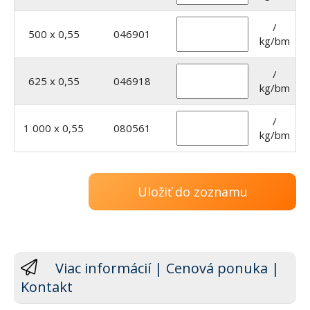
/
500 x 0,55
046901
kg/bm
/
625 x 0,55
046918
kg/bm
/
1 000 x 0,55
080561
kg/bm
Uložiť do zoznamu
Viac informácií | Cenová ponuka |
Kontakt