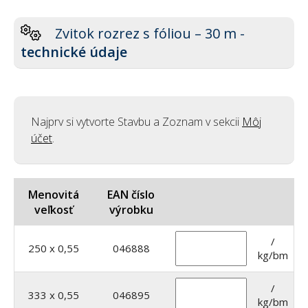
Zvitok rozrez s fóliou – 30 m -
technické údaje
Najprv si vytvorte Stavbu a Zoznam v sekcii
Môj
účet
.
Menovitá
EAN číslo
veľkosť
výrobku
/
250 x 0,55
046888
kg/bm
/
333 x 0,55
046895
kg/bm