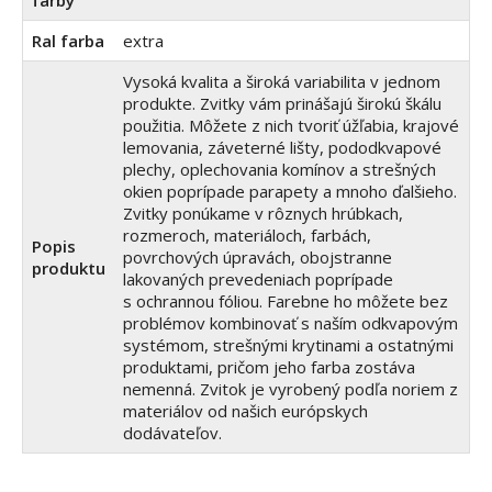
Ral farba
extra
Vysoká kvalita a široká variabilita v jednom
produkte. Zvitky vám prinášajú širokú škálu
použitia. Môžete z nich tvoriť úžľabia, krajové
lemovania, záveterné lišty, pododkvapové
plechy, oplechovania komínov a strešných
okien poprípade parapety a mnoho ďalšieho.
Zvitky ponúkame v rôznych hrúbkach,
rozmeroch, materiáloch, farbách,
Popis
povrchových úpravách, obojstranne
produktu
lakovaných prevedeniach poprípade
s ochrannou fóliou. Farebne ho môžete bez
problémov kombinovať s naším odkvapovým
systémom, strešnými krytinami a ostatnými
produktami, pričom jeho farba zostáva
nemenná. Zvitok je vyrobený podľa noriem z
materiálov od našich európskych
dodávateľov.