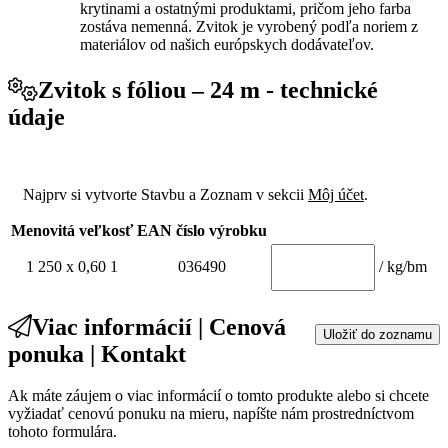
krytinami a ostatnými produktami, pričom jeho farba
zostáva nemenná. Zvitok je vyrobený podľa noriem z
materiálov od našich európskych dodávateľov.
Zvitok s fóliou – 24 m -
technické
údaje
Najprv si vytvorte Stavbu a Zoznam v sekcii
Môj účet
.
Menovitá veľkosť
EAN číslo výrobku
1 250 x 0,60 1
036490
/ kg/bm
Viac informácií | Cenová
Uložiť do zoznamu
ponuka | Kontakt
Ak máte záujem o viac informácií o tomto produkte alebo si chcete
vyžiadať cenovú ponuku na mieru, napíšte nám prostredníctvom
tohoto formulára.