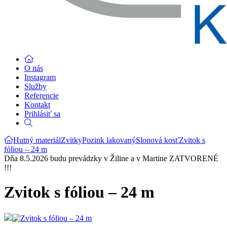
O nás
Instagram
Služby
Referencie
Kontakt
Prihlásiť sa
Hutný materiál
Zvitky
Pozink lakovaný
Slonová kosť
Zvitok s
fóliou – 24 m
Dňa 8.5.2026 budu prevádzky v Žiline a v Martine ZATVORENÉ
!!!
Zvitok s fóliou – 24 m