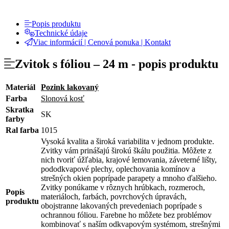
Popis produktu
Technické údaje
Viac informácií | Cenová ponuka | Kontakt
Zvitok s fóliou – 24 m -
popis produktu
Materiál
Pozink lakovaný
Farba
Slonová kosť
Skratka
SK
farby
Ral farba
1015
Vysoká kvalita a široká variabilita v jednom produkte.
Zvitky vám prinášajú širokú škálu použitia. Môžete z
nich tvoriť úžľabia, krajové lemovania, záveterné lišty,
pododkvapové plechy, oplechovania komínov a
strešných okien poprípade parapety a mnoho ďalšieho.
Zvitky ponúkame v rôznych hrúbkach, rozmeroch,
Popis
materiáloch, farbách, povrchových úpravách,
produktu
obojstranne lakovaných prevedeniach poprípade s
ochrannou fóliou. Farebne ho môžete bez problémov
kombinovať s naším odkvapovým systémom, strešnými