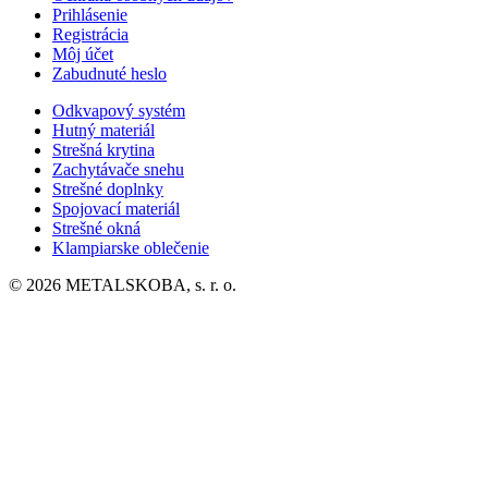
Prihlásenie
Registrácia
Môj účet
Zabudnuté heslo
Odkvapový systém
Hutný materiál
Strešná krytina
Zachytávače snehu
Strešné doplnky
Spojovací materiál
Strešné okná
Klampiarske oblečenie
© 2026 METALSKOBA, s. r. o.