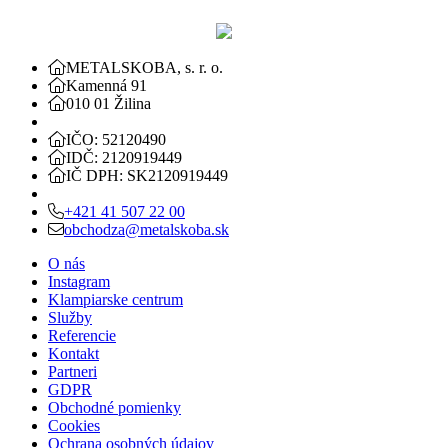
METALSKOBA, s. r. o.
Kamenná 91
010 01 Žilina
IČO: 52120490
IDČ: 2120919449
IČ DPH: SK2120919449
+421 41 507 22 00
obchodza@metalskoba.sk
O nás
Instagram
Klampiarske centrum
Služby
Referencie
Kontakt
Partneri
GDPR
Obchodné pomienky
Cookies
Ochrana osobných údajov