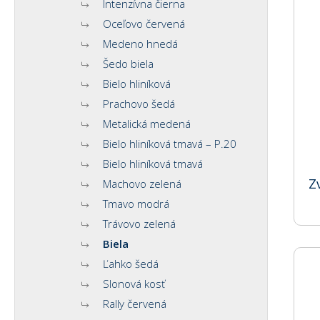
Intenzívna čierna
Oceľovo červená
Medeno hnedá
Šedo biela
Bielo hliníková
Prachovo šedá
Metalická medená
Bielo hliníková tmavá – P.20
Bielo hliníková tmavá
Z
Machovo zelená
Tmavo modrá
Trávovo zelená
Biela
Ľahko šedá
Slonová kosť
Rally červená