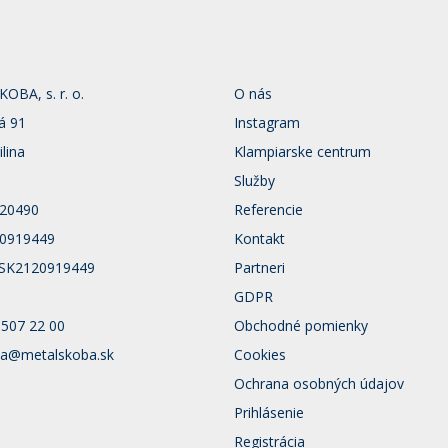
BA, s. r. o.
O nás
á 91
Instagram
ilina
Klampiarske centrum
Služby
120490
Referencie
20919449
Kontakt
 SK2120919449
Partneri
GDPR
 507 22 00
Obchodné pomienky
a@metalskoba.sk
Cookies
Ochrana osobných údajov
Prihlásenie
Registrácia