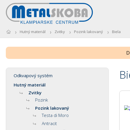
Hutný materiál
Zvitky
Pozink lakovaný
Biela
D
Bi
Odkvapový systém
Hutný materiál
Zvitky
Pozink
Pozink lakovaný
Testa di Moro
Antracit