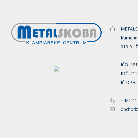
METALSKO
Kamenn
010 01 Ž
IČO: 52
IDČ: 21
IČ DPH:
+421 41
obchodz