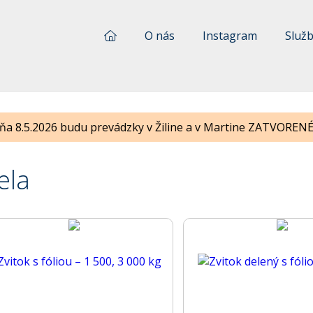
O nás
Instagram
Služ
ňa 8.5.2026 budu prevádzky v Žiline a v Martine ZATVORENÉ !
ela