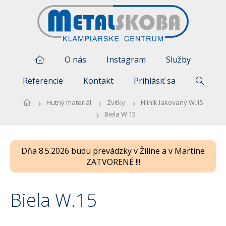
O nás
Instagram
Služby
Referencie
Kontakt
Prihlásiť sa
Hutný materiál
Zvitky
Hliník lakovaný W.15
Biela W.15
Dňa 8.5.2026 budu prevádzky v Žiline a v Martine
ZATVORENÉ !!!
Biela W.15