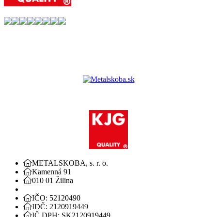
METALSKOBA, s. r. o.
Kamenná 91
010 01 Žilina
IČO: 52120490
IDČ: 2120919449
IČ DPH: SK2120919449