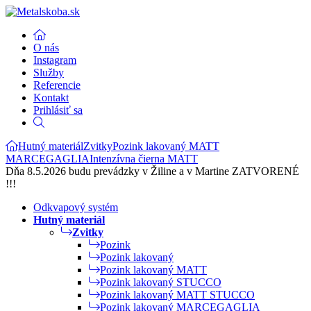
O nás
Instagram
Služby
Referencie
Kontakt
Prihlásiť sa
Hutný materiál
Zvitky
Pozink lakovaný MATT
MARCEGAGLIA
Intenzívna čierna MATT
Dňa 8.5.2026 budu prevádzky v Žiline a v Martine ZATVORENÉ
!!!
Odkvapový systém
Hutný materiál
Zvitky
Pozink
Pozink lakovaný
Pozink lakovaný MATT
Pozink lakovaný STUCCO
Pozink lakovaný MATT STUCCO
Pozink lakovaný MARCEGAGLIA