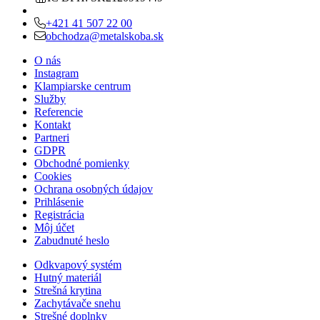
+421 41 507 22 00
obchodza@metalskoba.sk
O nás
Instagram
Klampiarske centrum
Služby
Referencie
Kontakt
Partneri
GDPR
Obchodné pomienky
Cookies
Ochrana osobných údajov
Prihlásenie
Registrácia
Môj účet
Zabudnuté heslo
Odkvapový systém
Hutný materiál
Strešná krytina
Zachytávače snehu
Strešné doplnky