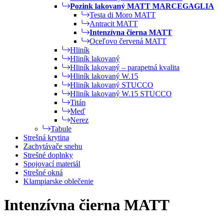
Pozink lakovaný MATT MARCEGAGLIA
Testa di Moro MATT
Antracit MATT
Intenzívna čierna MATT
Oceľovo červená MATT
Hliník
Hliník lakovaný
Hliník lakovaný – parapetná kvalita
Hliník lakovaný W.15
Hliník lakovaný STUCCO
Hliník lakovaný W.15 STUCCO
Titán
Meď
Nerez
Tabule
Strešná krytina
Zachytávače snehu
Strešné doplnky
Spojovací materiál
Strešné okná
Klampiarske oblečenie
Intenzívna čierna MATT