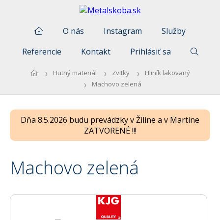
O nás
Instagram
Služby
Referencie
Kontakt
Prihlásiť sa
Hutný materiál
Zvitky
Hliník lakovaný
Machovo zelená
Dňa 8.5.2026 budu prevádzky v Žiline a v Martine
ZATVORENÉ !!!
Machovo zelená