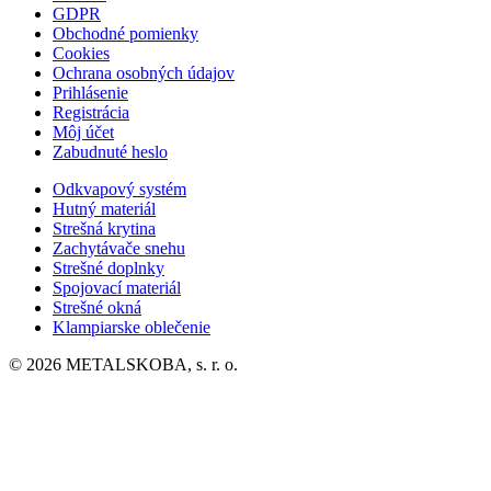
GDPR
Obchodné pomienky
Cookies
Ochrana osobných údajov
Prihlásenie
Registrácia
Môj účet
Zabudnuté heslo
Odkvapový systém
Hutný materiál
Strešná krytina
Zachytávače snehu
Strešné doplnky
Spojovací materiál
Strešné okná
Klampiarske oblečenie
© 2026 METALSKOBA, s. r. o.