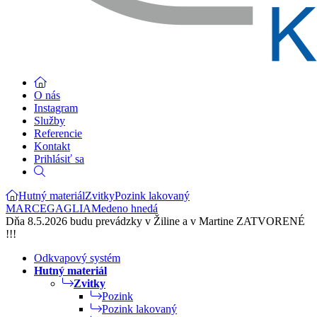
O nás
Instagram
Služby
Referencie
Kontakt
Prihlásiť sa
Hutný materiál
Zvitky
Pozink lakovaný
MARCEGAGLIA
Medeno hnedá
Dňa 8.5.2026 budu prevádzky v Žiline a v Martine ZATVORENÉ
!!!
Odkvapový systém
Hutný materiál
Zvitky
Pozink
Pozink lakovaný