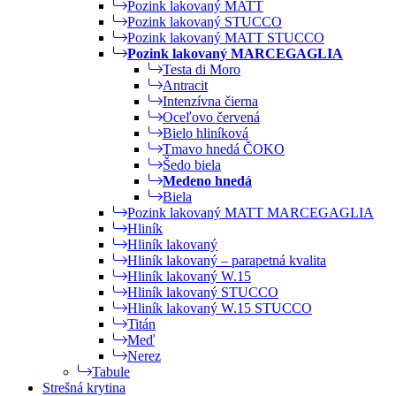
Pozink lakovaný MATT
Pozink lakovaný STUCCO
Pozink lakovaný MATT STUCCO
Pozink lakovaný MARCEGAGLIA
Testa di Moro
Antracit
Intenzívna čierna
Oceľovo červená
Bielo hliníková
Tmavo hnedá ČOKO
Šedo biela
Medeno hnedá
Biela
Pozink lakovaný MATT MARCEGAGLIA
Hliník
Hliník lakovaný
Hliník lakovaný – parapetná kvalita
Hliník lakovaný W.15
Hliník lakovaný STUCCO
Hliník lakovaný W.15 STUCCO
Titán
Meď
Nerez
Tabule
Strešná krytina