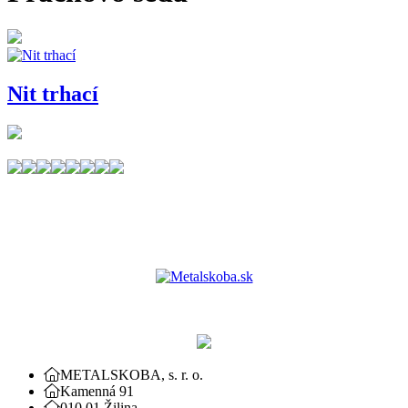
Nit trhací
METALSKOBA, s. r. o.
Kamenná 91
010 01 Žilina