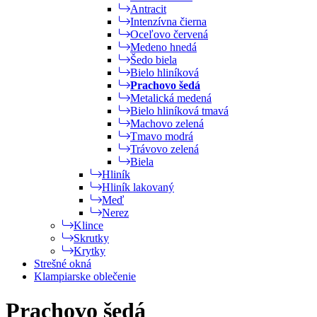
Antracit
Intenzívna čierna
Oceľovo červená
Medeno hnedá
Šedo biela
Bielo hliníková
Prachovo šedá
Metalická medená
Bielo hliníková tmavá
Machovo zelená
Tmavo modrá
Trávovo zelená
Biela
Hliník
Hliník lakovaný
Meď
Nerez
Klince
Skrutky
Krytky
Strešné okná
Klampiarske oblečenie
Prachovo šedá