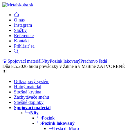
O nás
Instagram
Služby
Referencie
Kontakt
Prihlásiť sa
Spojovací materiál
Nity
Pozink lakovaný
Prachovo šedá
Dňa 8.5.2026 budu prevádzky v Žiline a v Martine ZATVORENÉ
!!!
Odkvapový systém
Hutný materiál
Strešná krytina
Zachytávače snehu
Strešné doplnky
Spojovací materiál
Nity
Pozink
Pozink lakovaný
Testa di Moro