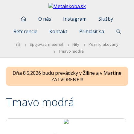
O nás
Instagram
Služby
Referencie
Kontakt
Prihlásiť sa
Spojovací materiál
Nity
Pozink lakovaný
Tmavo modrá
Dňa 8.5.2026 budu prevádzky v Žiline a v Martine
ZATVORENÉ !!!
Tmavo modrá