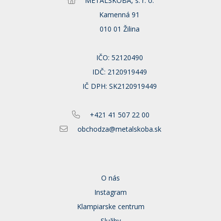
METALSKOBA, s. r. o.
Kamenná 91
010 01 Žilina
IČO: 52120490
IDČ: 2120919449
IČ DPH: SK2120919449
+421 41 507 22 00
obchodza@metalskoba.sk
O nás
Instagram
Klampiarske centrum
Služby